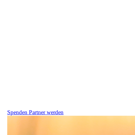
Weil Verantwortung heute
sichtbar sein muss – und Freude
machen darf.
Unternehmen, die uns unterstützen, investieren in
Projekte mit hoher Effizienz, klarer Wirkung und je
nach Wunsch starkem regionalem oder internationalem
Bezug. Gleichzeitig schaffen sie Erlebnisse, die
Menschen motivieren – ob Kunden oder Mitarbeiter –
und zeigen, wie moderne Verantwortung aussieht:
wirksam, gemeinsam, positiv. Ob über eine klassische
Spende oder als Challenge-Partner: Unternehmen
bringen mit uns Natur, Klima und Gesellschaft in
Bewegung.
Spenden
Partner werden