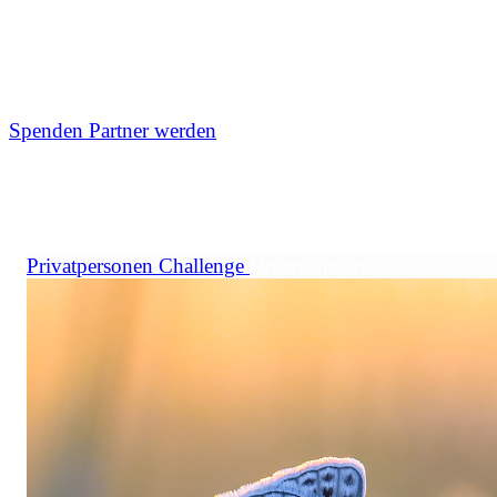
und Klimaschutz zum Anfassen. Ob Großspende oder
Challenge-Partnerschaft – Unternehmen können bei
NatureLife konkret, effizient und glaubwürdig etwas
bewegen.
Spenden
Partner werden
Privatpersonen
Challenge
Unternehmen