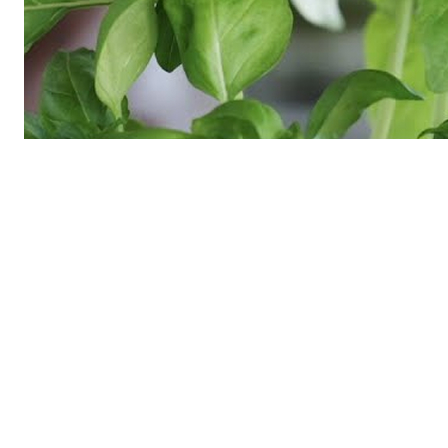
Wettbewerb mit EDEKA Südwest
Seit vielen Jahren fördern EDEKA Südwest und
NatureLife-International mit einem gemeinsamen
Wettbewerb jährlich Projekte zur Schaffung und dem
Schutz von Lebensräumen im Südwesten Deutschlands
Möglich gemacht wird die Unterstützung der Biotope
durch EDEKA-Kunden: Für jeden verkauften Bio-
Kräutertopf der Marke „Unsere Heimat" fließt ein Teil
des Erlöses in den Fördertopf. Bislang wurden 297
Biotopschutz-Projekte mit insgesamt rund 736.000
Euro unterstützt.