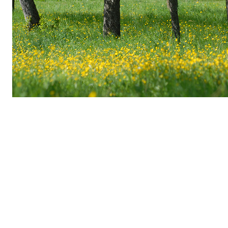
Vom Wunschbaum zur
Wirklichkeit: Allianz &
NatureLife pflanzen Zukunft
Aus einem virtuellen Wunschbaum für Kunden wurde
ein greifbares Zukunftsprojekt: 3.000 hochstämmige
Obstbäume für rund 50 deutsche Standorte. NatureLife
koordinierte die Umsetzung mit lokalen Partnern, soda
aus jedem gepflanzten Baum ein Beitrag zu