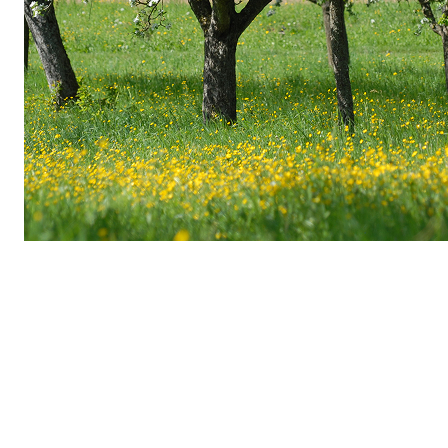
Vom Wunschbaum zur
Wirklichkeit: Allianz &
NatureLife pflanzen Zukunft
Aus einem virtuellen Wunschbaum für Kunden wurde
ein greifbares Zukunftsprojekt: 3.000 hochstämmige
Obstbäume für rund 50 deutsche Standorte. NatureLife