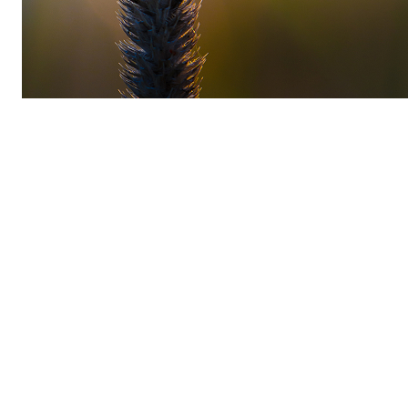
Weil Verantwortung heute
sichtbar sein muss – und Freude
machen darf.
Unternehmen, die uns unterstützen, investieren in
Projekte mit hoher Effizienz, klarer Wirkung und je
nach Wunsch starkem regionalem oder internationalem
Bezug. Gleichzeitig schaffen sie Erlebnisse, die
Menschen motivieren – ob Kunden oder Mitarbeiter –
und zeigen, wie moderne Verantwortung aussieht:
wirksam, gemeinsam, positiv. Ob über eine klassische
Spende oder als Challenge-Partner: Unternehmen
bringen mit uns Natur, Klima und Gesellschaft in